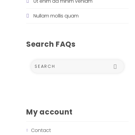
Ut enim ad minim veniam
Nullam mollis quam
Search FAQs
Sub
My account
Contact