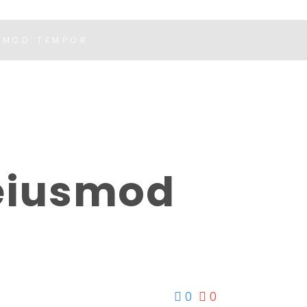
USMOD TEMPOR
 eiusmod
0
0