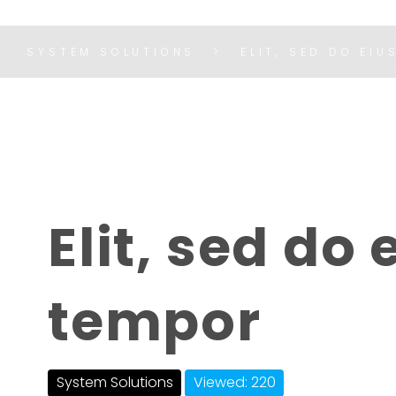
SYSTEM SOLUTIONS
ELIT, SED DO EI
Elit, sed do
tempor
System Solutions
Viewed: 220