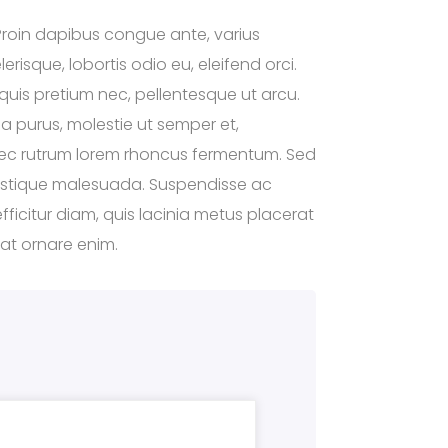
Proin dapibus congue ante, varius
risque, lobortis odio eu, eleifend orci.
e quis pretium nec, pellentesque ut arcu.
ula purus, molestie ut semper et,
, nec rutrum lorem rhoncus fermentum. Sed
tristique malesuada. Suspendisse ac
efficitur diam, quis lacinia metus placerat
at ornare enim.